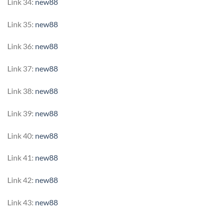
Link 34:
new88
Link 35:
new88
Link 36:
new88
Link 37:
new88
Link 38:
new88
Link 39:
new88
Link 40:
new88
Link 41:
new88
Link 42:
new88
Link 43:
new88