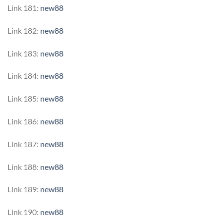
Link 181:
new88
Link 182:
new88
Link 183:
new88
Link 184:
new88
Link 185:
new88
Link 186:
new88
Link 187:
new88
Link 188:
new88
Link 189:
new88
Link 190:
new88