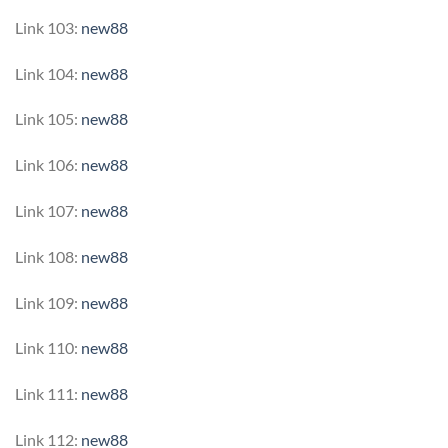
Link 103:
new88
Link 104:
new88
Link 105:
new88
Link 106:
new88
Link 107:
new88
Link 108:
new88
Link 109:
new88
Link 110:
new88
Link 111:
new88
Link 112:
new88