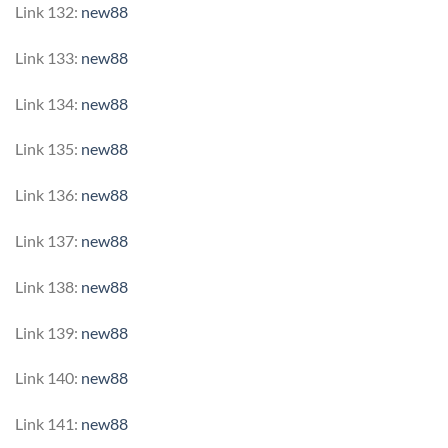
Link 132:
new88
Link 133:
new88
Link 134:
new88
Link 135:
new88
Link 136:
new88
Link 137:
new88
Link 138:
new88
Link 139:
new88
Link 140:
new88
Link 141:
new88