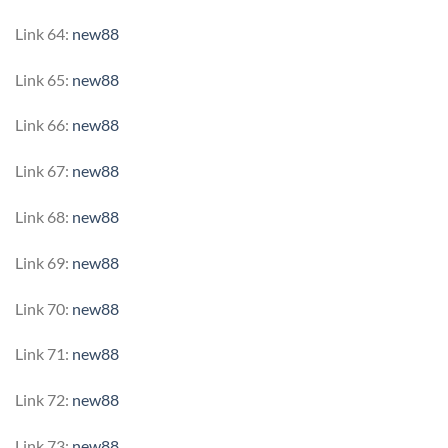
Link 64:
new88
Link 65:
new88
Link 66:
new88
Link 67:
new88
Link 68:
new88
Link 69:
new88
Link 70:
new88
Link 71:
new88
Link 72:
new88
Link 73:
new88