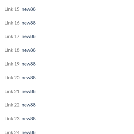
Link 15:
new88
Link 16:
new88
Link 17:
new88
Link 18:
new88
Link 19:
new88
Link 20:
new88
Link 21:
new88
Link 22:
new88
Link 23:
new88
Link 24:
new88