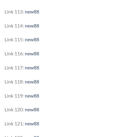
Link 113:
new88
Link 114:
new88
Link 115:
new88
Link 116:
new88
Link 117:
new88
Link 118:
new88
Link 119:
new88
Link 120:
new88
Link 121:
new88