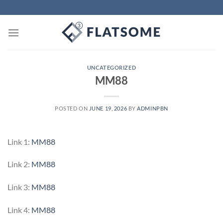
Skip
to
content
UNCATEGORIZED
MM88
POSTED ON
JUNE 19, 2026
BY
ADMINPBN
Link 1:
MM88
Link 2:
MM88
Link 3:
MM88
Link 4:
MM88