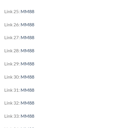
Link 25:
MM88
Link 26:
MM88
Link 27:
MM88
Link 28:
MM88
Link 29:
MM88
Link 30:
MM88
Link 31:
MM88
Link 32:
MM88
Link 33:
MM88