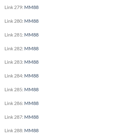
Link 279:
MM88
Link 280:
MM88
Link 281:
MM88
Link 282:
MM88
Link 283:
MM88
Link 284:
MM88
Link 285:
MM88
Link 286:
MM88
Link 287:
MM88
Link 288:
MM88