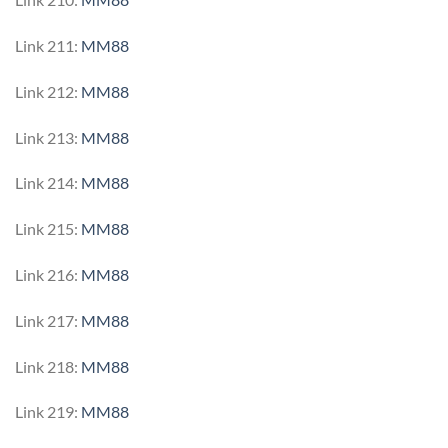
Link 211:
MM88
Link 212:
MM88
Link 213:
MM88
Link 214:
MM88
Link 215:
MM88
Link 216:
MM88
Link 217:
MM88
Link 218:
MM88
Link 219:
MM88