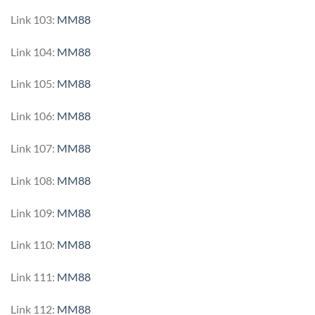
Link 103:
MM88
Link 104:
MM88
Link 105:
MM88
Link 106:
MM88
Link 107:
MM88
Link 108:
MM88
Link 109:
MM88
Link 110:
MM88
Link 111:
MM88
Link 112:
MM88