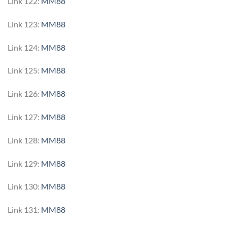
Link 122:
MM88
Link 123:
MM88
Link 124:
MM88
Link 125:
MM88
Link 126:
MM88
Link 127:
MM88
Link 128:
MM88
Link 129:
MM88
Link 130:
MM88
Link 131:
MM88