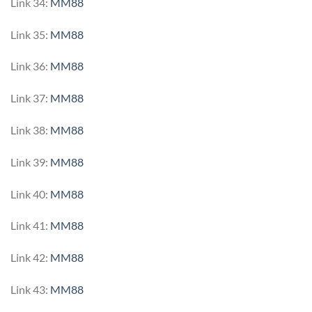
Link 34:
MM88
Link 35:
MM88
Link 36:
MM88
Link 37:
MM88
Link 38:
MM88
Link 39:
MM88
Link 40:
MM88
Link 41:
MM88
Link 42:
MM88
Link 43:
MM88