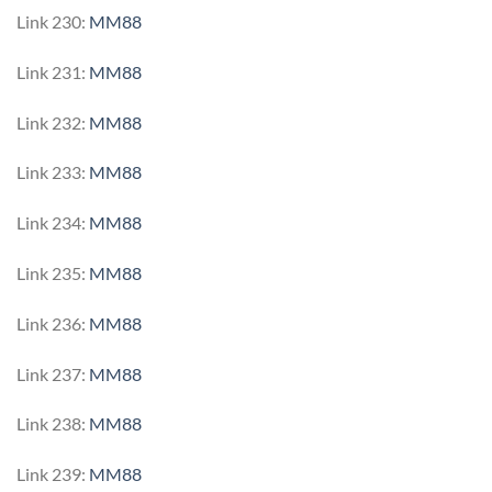
Link 230:
MM88
Link 231:
MM88
Link 232:
MM88
Link 233:
MM88
Link 234:
MM88
Link 235:
MM88
Link 236:
MM88
Link 237:
MM88
Link 238:
MM88
Link 239:
MM88