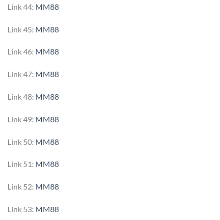
Link 44:
MM88
Link 45:
MM88
Link 46:
MM88
Link 47:
MM88
Link 48:
MM88
Link 49:
MM88
Link 50:
MM88
Link 51:
MM88
Link 52:
MM88
Link 53:
MM88