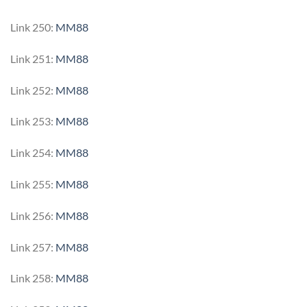
Link 250:
MM88
Link 251:
MM88
Link 252:
MM88
Link 253:
MM88
Link 254:
MM88
Link 255:
MM88
Link 256:
MM88
Link 257:
MM88
Link 258:
MM88