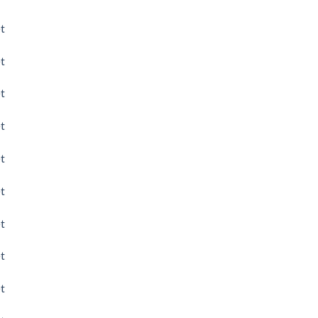
t
t
t
t
t
t
t
t
t