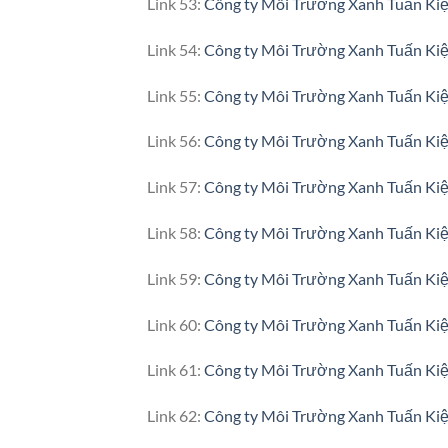
Link 53:
Công ty Môi Trường Xanh Tuấn Kiệ
Link 54:
Công ty Môi Trường Xanh Tuấn Kiệ
Link 55:
Công ty Môi Trường Xanh Tuấn Kiệ
Link 56:
Công ty Môi Trường Xanh Tuấn Kiệ
Link 57:
Công ty Môi Trường Xanh Tuấn Kiệ
Link 58:
Công ty Môi Trường Xanh Tuấn Kiệ
Link 59:
Công ty Môi Trường Xanh Tuấn Kiệ
Link 60:
Công ty Môi Trường Xanh Tuấn Kiệ
Link 61:
Công ty Môi Trường Xanh Tuấn Kiệ
Link 62:
Công ty Môi Trường Xanh Tuấn Kiệ