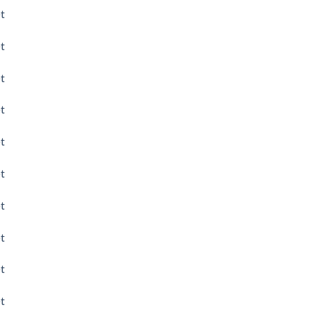
t
t
t
t
t
t
t
t
t
t