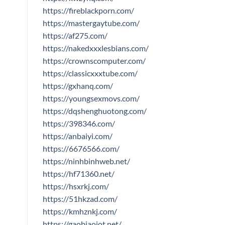
https://fireblackporn.com/
https://mastergaytube.com/
https://af275.com/
https://nakedxxxlesbians.com/
https://crownscomputer.com/
https://classicxxxtube.com/
https://gxhanq.com/
https://youngsexmovs.com/
https://dqshenghuotong.com/
https://398346.com/
https://anbaiyi.com/
https://6676566.com/
https://ninhbinhweb.net/
https://hf71360.net/
https://hsxrkj.com/
https://51hkzad.com/
https://kmhznkj.com/
https://gaobiaoiot.net/