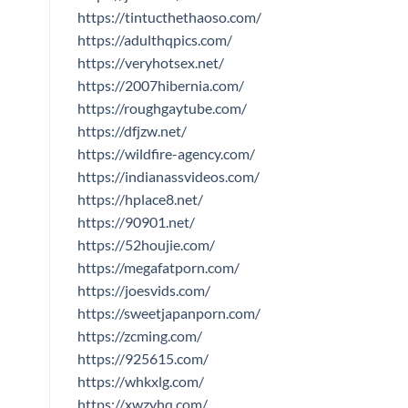
https://tintucthethaoso.com/
https://adulthqpics.com/
https://veryhotsex.net/
https://2007hibernia.com/
https://roughgaytube.com/
https://dfjzw.net/
https://wildfire-agency.com/
https://indianassvideos.com/
https://hplace8.net/
https://90901.net/
https://52houjie.com/
https://megafatporn.com/
https://joesvids.com/
https://sweetjapanporn.com/
https://zcming.com/
https://925615.com/
https://whkxlg.com/
https://xwzyhq.com/