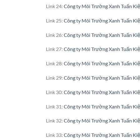
Link 24:
Công ty Môi Trường Xanh Tuấn Kiệ
Link 25:
Công ty Môi Trường Xanh Tuấn Kiệ
Link 26:
Công ty Môi Trường Xanh Tuấn Kiệ
Link 27:
Công ty Môi Trường Xanh Tuấn Kiệ
Link 28:
Công ty Môi Trường Xanh Tuấn Kiệ
Link 29:
Công ty Môi Trường Xanh Tuấn Kiệ
Link 30:
Công ty Môi Trường Xanh Tuấn Kiệ
Link 31:
Công ty Môi Trường Xanh Tuấn Kiệ
Link 32:
Công ty Môi Trường Xanh Tuấn Kiệ
Link 33:
Công ty Môi Trường Xanh Tuấn Kiệ