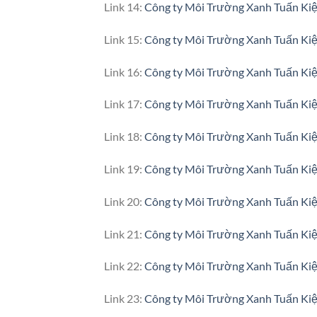
Link 14:
Công ty Môi Trường Xanh Tuấn Kiệ
Link 15:
Công ty Môi Trường Xanh Tuấn Kiệ
Link 16:
Công ty Môi Trường Xanh Tuấn Kiệ
Link 17:
Công ty Môi Trường Xanh Tuấn Kiệ
Link 18:
Công ty Môi Trường Xanh Tuấn Kiệ
Link 19:
Công ty Môi Trường Xanh Tuấn Kiệ
Link 20:
Công ty Môi Trường Xanh Tuấn Kiệ
Link 21:
Công ty Môi Trường Xanh Tuấn Kiệ
Link 22:
Công ty Môi Trường Xanh Tuấn Kiệ
Link 23:
Công ty Môi Trường Xanh Tuấn Kiệ