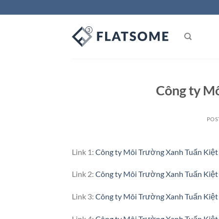
Skip
to
content
Công ty M
POS
Link 1:
Công ty Môi Trường Xanh Tuấn Kiệt
Link 2:
Công ty Môi Trường Xanh Tuấn Kiệt
Link 3:
Công ty Môi Trường Xanh Tuấn Kiệt
Link 4:
Công ty Môi Trường Xanh Tuấn Kiệt