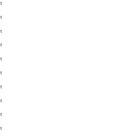
t
t
t
t
t
t
t
t
t
t