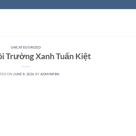
UNCATEGORIZED
ôi Trường Xanh Tuấn Kiệt
TED ON
JUNE 8, 2026
BY
ADMINPBN