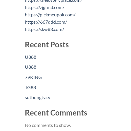
https://zjgfmd.com/
https://pickmeupok.com/
https://667ddd.com/
https://skw83.com/
Recent Posts
U888
U888
79KING
TG88
sutbongtv.tv
Recent Comments
No comments to show.