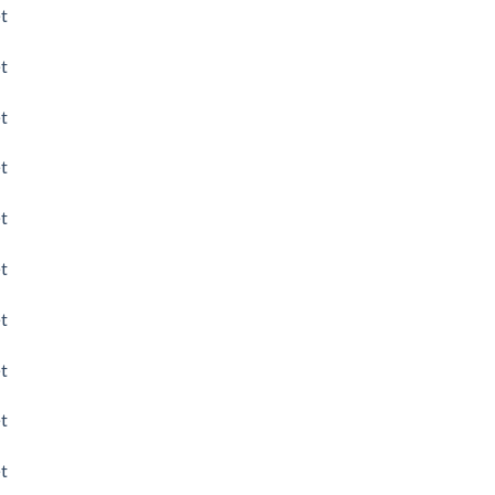
t
t
t
t
t
t
t
t
t
t