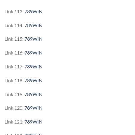
Link 113:
789WIN
Link 114:
789WIN
Link 115:
789WIN
Link 116:
789WIN
Link 117:
789WIN
Link 118:
789WIN
Link 119:
789WIN
Link 120:
789WIN
Link 121:
789WIN