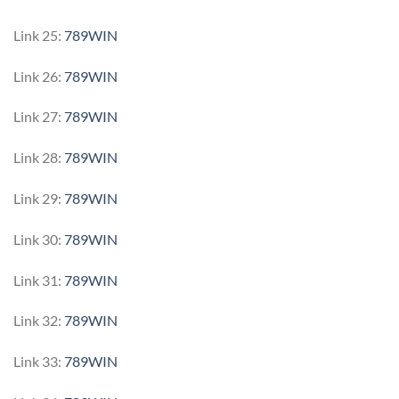
Link 25:
789WIN
Link 26:
789WIN
Link 27:
789WIN
Link 28:
789WIN
Link 29:
789WIN
Link 30:
789WIN
Link 31:
789WIN
Link 32:
789WIN
Link 33:
789WIN