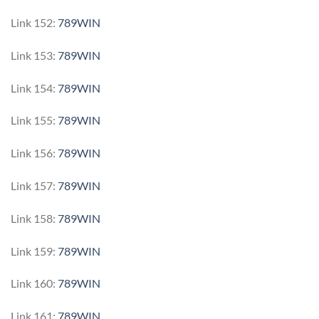
Link 152:
789WIN
Link 153:
789WIN
Link 154:
789WIN
Link 155:
789WIN
Link 156:
789WIN
Link 157:
789WIN
Link 158:
789WIN
Link 159:
789WIN
Link 160:
789WIN
Link 161:
789WIN