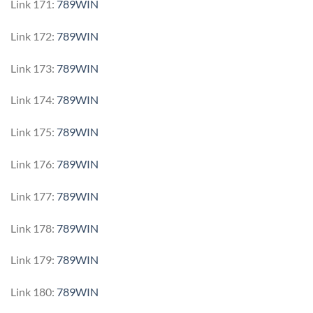
Link 171:
789WIN
Link 172:
789WIN
Link 173:
789WIN
Link 174:
789WIN
Link 175:
789WIN
Link 176:
789WIN
Link 177:
789WIN
Link 178:
789WIN
Link 179:
789WIN
Link 180:
789WIN