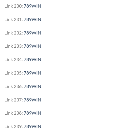
Link 230:
789WIN
Link 231:
789WIN
Link 232:
789WIN
Link 233:
789WIN
Link 234:
789WIN
Link 235:
789WIN
Link 236:
789WIN
Link 237:
789WIN
Link 238:
789WIN
Link 239:
789WIN