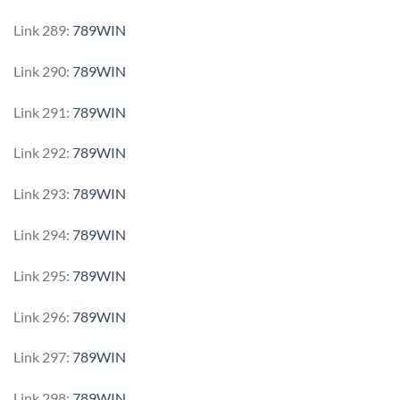
Link 289:
789WIN
Link 290:
789WIN
Link 291:
789WIN
Link 292:
789WIN
Link 293:
789WIN
Link 294:
789WIN
Link 295:
789WIN
Link 296:
789WIN
Link 297:
789WIN
Link 298:
789WIN