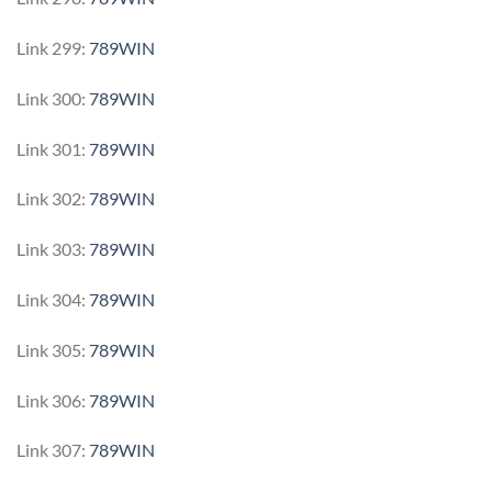
Link 299:
789WIN
Link 300:
789WIN
Link 301:
789WIN
Link 302:
789WIN
Link 303:
789WIN
Link 304:
789WIN
Link 305:
789WIN
Link 306:
789WIN
Link 307:
789WIN