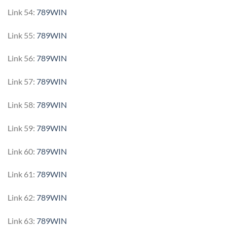
Link 54:
789WIN
Link 55:
789WIN
Link 56:
789WIN
Link 57:
789WIN
Link 58:
789WIN
Link 59:
789WIN
Link 60:
789WIN
Link 61:
789WIN
Link 62:
789WIN
Link 63:
789WIN