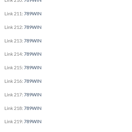
Link 211:
789WIN
Link 212:
789WIN
Link 213:
789WIN
Link 214:
789WIN
Link 215:
789WIN
Link 216:
789WIN
Link 217:
789WIN
Link 218:
789WIN
Link 219:
789WIN