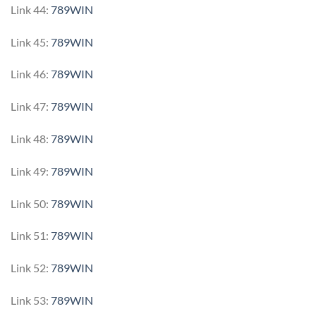
Link 44:
789WIN
Link 45:
789WIN
Link 46:
789WIN
Link 47:
789WIN
Link 48:
789WIN
Link 49:
789WIN
Link 50:
789WIN
Link 51:
789WIN
Link 52:
789WIN
Link 53:
789WIN