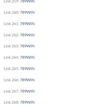
Link 259:
789WIN
Link 260:
789WIN
Link 261:
789WIN
Link 262:
789WIN
Link 263:
789WIN
Link 264:
789WIN
Link 265:
789WIN
Link 266:
789WIN
Link 267:
789WIN
Link 268:
789WIN