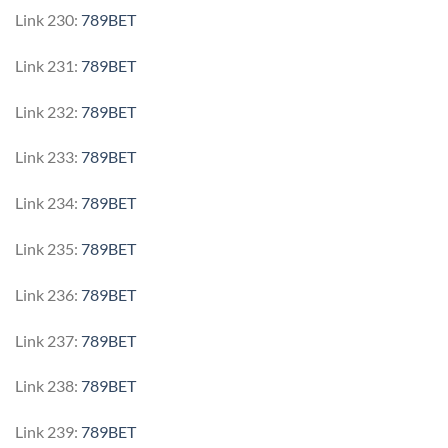
Link 230:
789BET
Link 231:
789BET
Link 232:
789BET
Link 233:
789BET
Link 234:
789BET
Link 235:
789BET
Link 236:
789BET
Link 237:
789BET
Link 238:
789BET
Link 239:
789BET