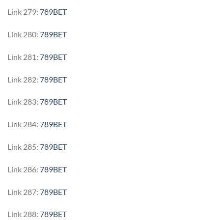
Link 279:
789BET
Link 280:
789BET
Link 281:
789BET
Link 282:
789BET
Link 283:
789BET
Link 284:
789BET
Link 285:
789BET
Link 286:
789BET
Link 287:
789BET
Link 288:
789BET