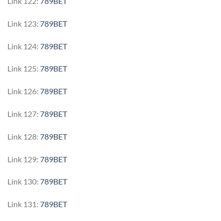
Link 122:
789BET
Link 123:
789BET
Link 124:
789BET
Link 125:
789BET
Link 126:
789BET
Link 127:
789BET
Link 128:
789BET
Link 129:
789BET
Link 130:
789BET
Link 131:
789BET