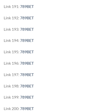
Link 191:
789BET
Link 192:
789BET
Link 193:
789BET
Link 194:
789BET
Link 195:
789BET
Link 196:
789BET
Link 197:
789BET
Link 198:
789BET
Link 199:
789BET
Link 200:
789BET