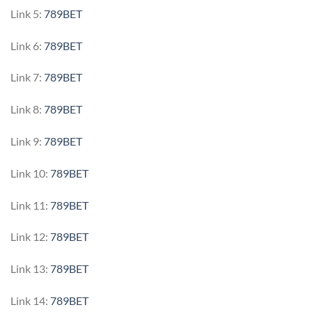
Link 5:
789BET
Link 6:
789BET
Link 7:
789BET
Link 8:
789BET
Link 9:
789BET
Link 10:
789BET
Link 11:
789BET
Link 12:
789BET
Link 13:
789BET
Link 14:
789BET