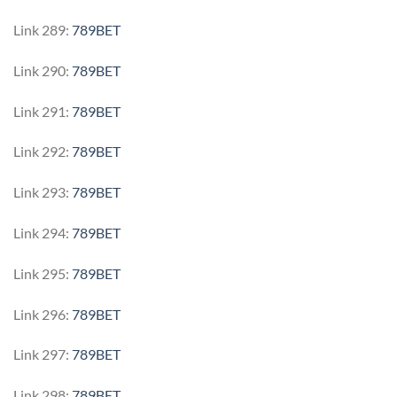
Link 289:
789BET
Link 290:
789BET
Link 291:
789BET
Link 292:
789BET
Link 293:
789BET
Link 294:
789BET
Link 295:
789BET
Link 296:
789BET
Link 297:
789BET
Link 298:
789BET