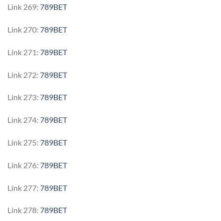
Link 269:
789BET
Link 270:
789BET
Link 271:
789BET
Link 272:
789BET
Link 273:
789BET
Link 274:
789BET
Link 275:
789BET
Link 276:
789BET
Link 277:
789BET
Link 278:
789BET