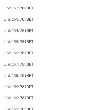
Link 152:
789BET
Link 153:
789BET
Link 154:
789BET
Link 155:
789BET
Link 156:
789BET
Link 157:
789BET
Link 158:
789BET
Link 159:
789BET
Link 160:
789BET
Link 161:
789BET