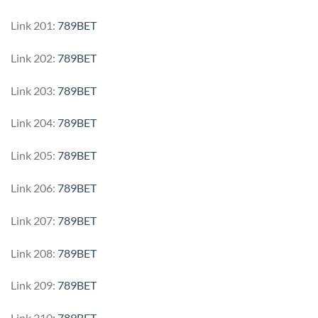
Link 201:
789BET
Link 202:
789BET
Link 203:
789BET
Link 204:
789BET
Link 205:
789BET
Link 206:
789BET
Link 207:
789BET
Link 208:
789BET
Link 209:
789BET
Link 210:
789BET