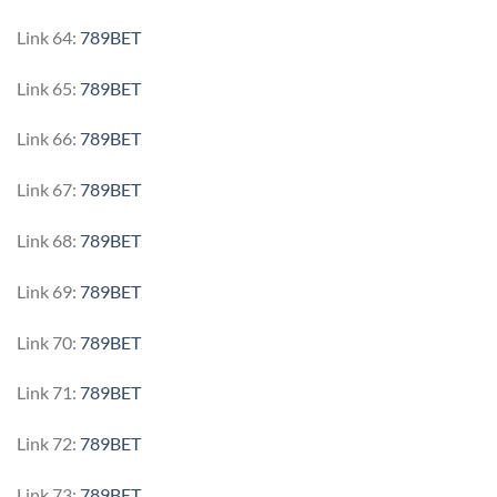
Link 64:
789BET
Link 65:
789BET
Link 66:
789BET
Link 67:
789BET
Link 68:
789BET
Link 69:
789BET
Link 70:
789BET
Link 71:
789BET
Link 72:
789BET
Link 73:
789BET