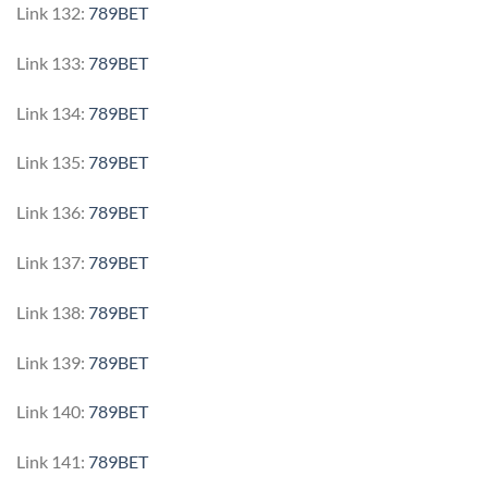
Link 132:
789BET
Link 133:
789BET
Link 134:
789BET
Link 135:
789BET
Link 136:
789BET
Link 137:
789BET
Link 138:
789BET
Link 139:
789BET
Link 140:
789BET
Link 141:
789BET