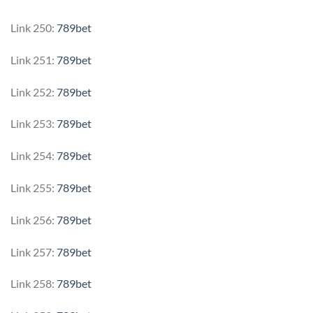
Link 250:
789bet
Link 251:
789bet
Link 252:
789bet
Link 253:
789bet
Link 254:
789bet
Link 255:
789bet
Link 256:
789bet
Link 257:
789bet
Link 258:
789bet