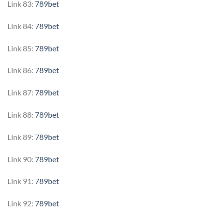
Link 83:
789bet
Link 84:
789bet
Link 85:
789bet
Link 86:
789bet
Link 87:
789bet
Link 88:
789bet
Link 89:
789bet
Link 90:
789bet
Link 91:
789bet
Link 92:
789bet