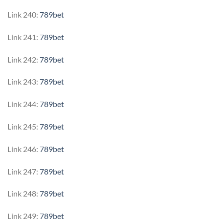
Link 240:
789bet
Link 241:
789bet
Link 242:
789bet
Link 243:
789bet
Link 244:
789bet
Link 245:
789bet
Link 246:
789bet
Link 247:
789bet
Link 248:
789bet
Link 249:
789bet