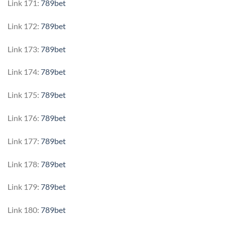
Link 171:
789bet
Link 172:
789bet
Link 173:
789bet
Link 174:
789bet
Link 175:
789bet
Link 176:
789bet
Link 177:
789bet
Link 178:
789bet
Link 179:
789bet
Link 180:
789bet