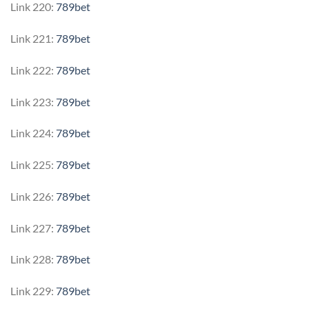
Link 220:
789bet
Link 221:
789bet
Link 222:
789bet
Link 223:
789bet
Link 224:
789bet
Link 225:
789bet
Link 226:
789bet
Link 227:
789bet
Link 228:
789bet
Link 229:
789bet