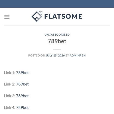
Skip
to
content
UNCATEGORIZED
789bet
POSTED ON
JULY 15, 2026
BY
ADMINPBN
Link 1:
789bet
Link 2:
789bet
Link 3:
789bet
Link 4:
789bet