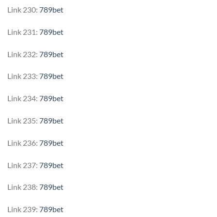
Link 230:
789bet
Link 231:
789bet
Link 232:
789bet
Link 233:
789bet
Link 234:
789bet
Link 235:
789bet
Link 236:
789bet
Link 237:
789bet
Link 238:
789bet
Link 239:
789bet