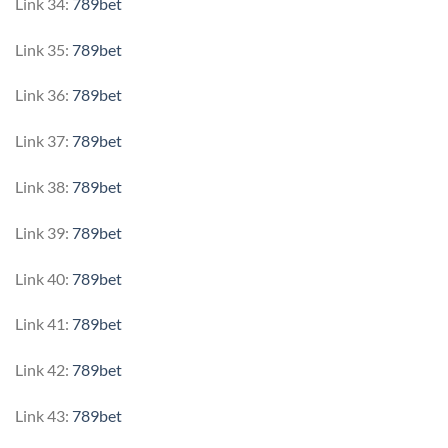
Link 34:
789bet
Link 35:
789bet
Link 36:
789bet
Link 37:
789bet
Link 38:
789bet
Link 39:
789bet
Link 40:
789bet
Link 41:
789bet
Link 42:
789bet
Link 43:
789bet