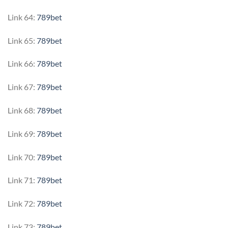
Link 64:
789bet
Link 65:
789bet
Link 66:
789bet
Link 67:
789bet
Link 68:
789bet
Link 69:
789bet
Link 70:
789bet
Link 71:
789bet
Link 72:
789bet
Link 73:
789bet