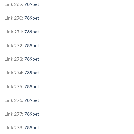
Link 269:
789bet
Link 270:
789bet
Link 271:
789bet
Link 272:
789bet
Link 273:
789bet
Link 274:
789bet
Link 275:
789bet
Link 276:
789bet
Link 277:
789bet
Link 278:
789bet