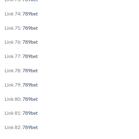
Link 74:
789bet
Link 75:
789bet
Link 76:
789bet
Link 77:
789bet
Link 78:
789bet
Link 79:
789bet
Link 80:
789bet
Link 81:
789bet
Link 82:
789bet